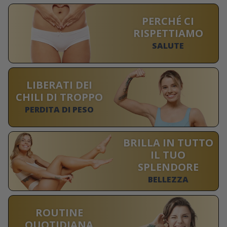
PERCHÉ CI
RISPETTIAMO
SALUTE
LIBERATI DEI
CHILI DI TROPPO
PERDITA DI PESO
BRILLA IN TUTTO
IL TUO
SPLENDORE
BELLEZZA
ROUTINE
QUOTIDIANA