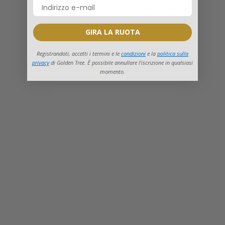
Vedi prodotto
Vedi prodotto
GIRA LA RUOTA
Registrandoti, accetti i termini e le
condizioni
e la
politica sulla
privacy
di Golden Tree. È possibile annullare l'iscrizione in qualsiasi
1
2
momento.