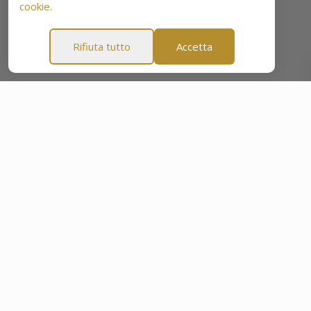
cookie.
Rifiuta tutto
Accetta
a di tranquillità di 60 giorni
Garanzia di tranquillità di 6