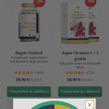
-20%
-50%
Sugar Control
Aqua Cleanse 1 + 1
Formula per supportare il
gratis
metabolismo degli zuccheri
Soluzione contro la ritenzione
idrica
(1836)
(3732)
39,90 €
34,90 €
49,90 €
69,80 €
AGGIUNGI AL CARRELLO
AGGIUNGI AL CARRELLO
Vedi prodotto
Vedi prodotto