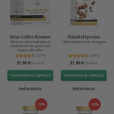
Slim Coffee Booster
SlimBellyccino
Ritrova il ritmo mattutino di
Caffè istantaneo per dimagrire
combustione dei grassi, una
bustina alla volta.
(3777)
(3791)
31,90 €
31,90 €
39,90 €
39,90 €
AGGIUNGI AL CARRELLO
AGGIUNGI AL CARRELLO
Vedi prodotto
Vedi prodotto
-33%
-33%