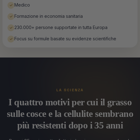
Medico
✓
Formazione in economia sanitaria
✓
230.000+ persone supportate in tutta Europa
✓
Focus su formule basate su evidenze scientifiche
✓
LA SCIENZA
I quattro motivi per cui il grasso
sulle cosce e la cellulite sembrano
più resistenti dopo i 35 anni