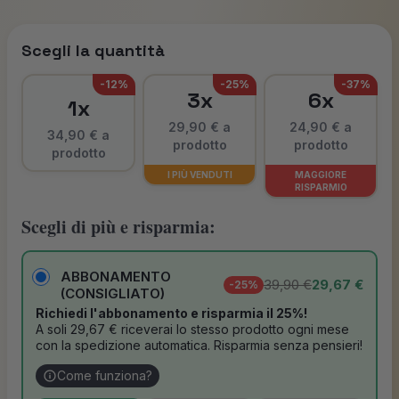
Scegli la quantità
-12%
-25%
-37%
3x
6x
1x
29,90 € a
24,90 € a
34,90 € a
prodotto
prodotto
prodotto
I PIÙ VENDUTI
MAGGIORE
RISPARMIO
Scegli di più e risparmia:
ABBONAMENTO
39,90 €
29,67 €
-25%
(CONSIGLIATO)
Richiedi l'abbonamento e risparmia il 25%!
A soli 29,67 € riceverai lo stesso prodotto ogni mese
con la spedizione automatica. Risparmia senza pensieri!
Come funziona?