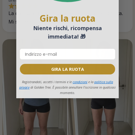
La caccia alla merenda delle 15:00 è appena finita.
Gira la ruota
Mi sento più in controllo.
Niente rischi, ricompensa
immediata! 🎁
GIRA LA RUOTA
Registrandoti, accetti i termini e le
condizioni
e la
politica sulla
privacy
di Golden Tree. È possibile annullare l'iscrizione in qualsiasi
momento.