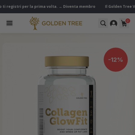
en Tree VIP Club è ora attivo! Ricevi vantaggi speciali quando ti regis
0
-12%