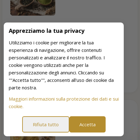
400 MG
Apprezziamo la tua privacy
Estratto di tè verde
Utilizziamo i cookie per migliorare la tua
SUPPORTO AL METABOLISMO
esperienza di navigazione, offrire contenuti
personalizzati e analizzare il nostro traffico. I
Standardizzata al 98% di polifenoli e al 50% di EGCG,
cookie vengono utilizzati anche per la
questa dose giornaliera da 400 mg favorisce la
personalizzazione degli annunci. Cliccando su
termogenesi e il metabolismo dei grassi, contribuendo
""Accetta tutto"", acconsenti all'uso dei cookie da
all'effetto energizzante della formula a doppia azione.
parte nostra.
Maggiori informazioni sulla protezione dei dati e sui
cookie.
Rifiuta tutto
Accetta