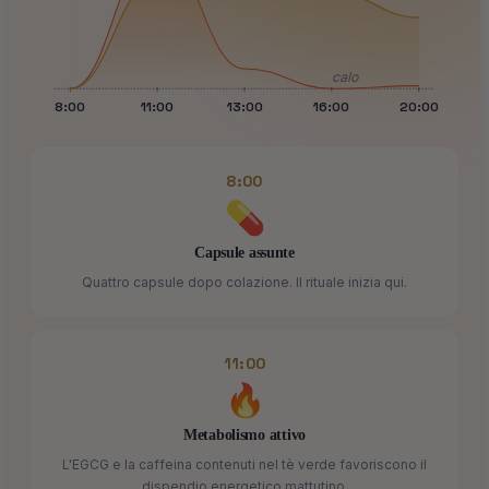
calo
8:00
11:00
13:00
16:00
20:00
8:00
💊
Capsule assunte
Quattro capsule dopo colazione. Il rituale inizia qui.
11:00
🔥
Metabolismo attivo
L'EGCG e la caffeina contenuti nel tè verde favoriscono il
dispendio energetico mattutino.