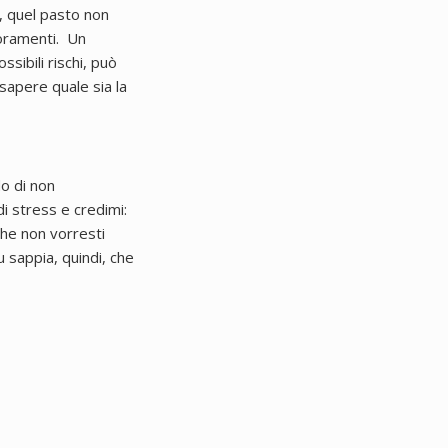
, quel pasto non
ioramenti.
Un
sibili rischi, può
 sapere quale sia la
do di non
i stress e credimi:
he non vorresti
 sappia, quindi, che