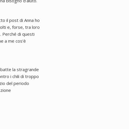
 ha bisogno d’aiuto.
o il post di Anna ho
ti e, forse, tra loro
e. Perché di questi
eme a me cos’è
imbatte la stragrande
tro i chili di troppo
zio del periodo
azione