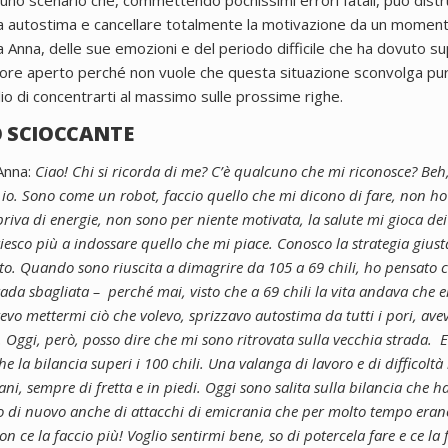
i uno scenario che, commettendo pochissimi errori fatali, può dis
 autostima e cancellare totalmente la motivazione da un momento 
eva Anna, delle sue emozioni e del periodo difficile che ha dovuto s
uore aperto perché non vuole che questa situazione sconvolga pure
lio di concentrarti al massimo sulle prossime righe.
 SCIOCCANTE
Anna:
Ciao! Chi si ricorda di me? C’è qualcuno che mi riconosce? Beh, 
io. Sono come un robot, faccio quello che mi dicono di fare, non ho
va di energie, non sono per niente motivata, la salute mi gioca dei 
iesco più a indossare quello che mi piace.
Conosco la strategia giu
to. Quando sono riuscita a dimagrire da 105 a 69 chili, ho pensato c
ada sbagliata – perché mai, visto che a 69 chili la vita andava che 
evo mettermi ciò che volevo, sprizzavo autostima da tutti i pori, avev
.
Oggi, però, posso dire che mi sono ritrovata sulla vecchia strada. 
e la bilancia superi i 100 chili.
Una valanga di lavoro e di difficoltà
, sempre di fretta e in piedi. Oggi sono salita sulla bilancia che ha 
ro di nuovo anche di attacchi di emicrania che per molto tempo eran
on ce la faccio più!
Voglio sentirmi bene, so di potercela fare e ce la 