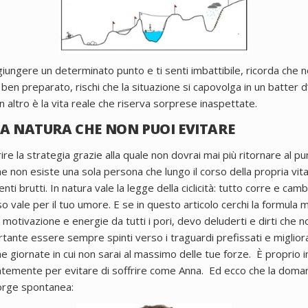
giungere un determinato punto e ti senti imbattibile, ricorda che n
 ben preparato, rischi che la situazione si capovolga in un batter d
 un altro è la vita reale che riserva sorprese inaspettate.
LA NATURA CHE NON PUOI EVITARE
ire la strategia grazie alla quale non dovrai mai più ritornare al p
he non esiste una sola persona che lungo il corso della propria vi
i brutti. In natura vale la legge della ciclicità: tutto corre e cam
sso vale per il tuo umore.
E se in questo articolo cerchi la formula 
motivazione e energie da tutti i pori, devo deluderti e dirti che n
tante essere sempre spinti verso i traguardi prefissati e miglior
 giornate in cui non sarai al massimo delle tue forze. È proprio 
entemente per evitare di soffrire come Anna.
Ed ecco che la doman
 sorge spontanea: