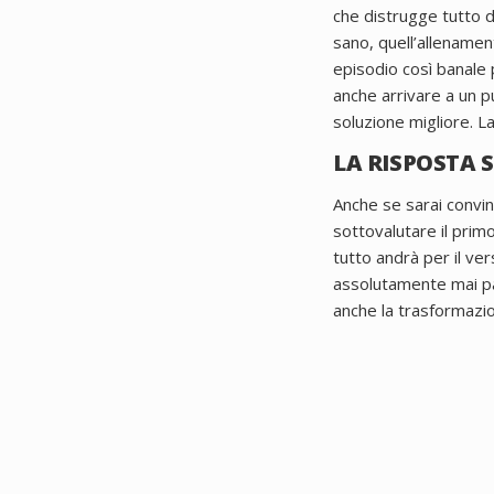
che distrugge tutto d
sano, quell’allename
episodio così banale p
anche arrivare a un pu
soluzione migliore.
La
LA RISPOSTA 
Anche se sarai convint
sottovalutare il prim
tutto andrà per il ver
assolutamente mai par
anche la trasformazio