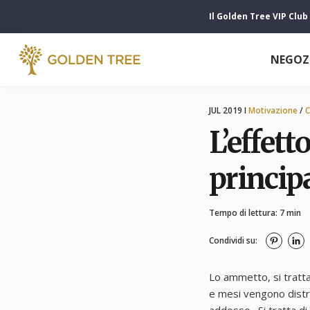
Il Golden Tree VIP Club
NEGOZ
JUL 2019 I
Motivazione
/
C
L’effett
principa
Tempo di lettura: 7 min
Condividi su:
Lo ammetto, si tratta
e mesi vengono distru