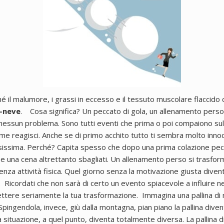
 il malumore, i grassi in eccesso e il tessuto muscolare flaccid
i-neve
.
Cosa significa?
Un peccato di gola, un allenamento perso
nessun problema.
Sono tutti eventi che prima o poi compaiono sul
me reagisci.
Anche se di primo acchito tutto ti sembra molto innocu
sissima.
Perché?
Capita spesso che dopo una prima colazione p
e una cena altrettanto sbagliati. Un allenamento perso si trasfor
enza attività fisica. Quel giorno senza la motivazione giusta dive
.
Ricordati che non sarà di certo un evento spiacevole a influire 
ere seriamente la tua trasformazione. Immagina una pallina di 
Spingendola, invece, giù dalla montagna, pian piano la pallina div
situazione, a quel punto, diventa totalmente diversa. La pallina 