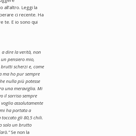
truggere
all’altro.
Leggi la
uperare ci recente. Ha
 te. E io sono qui
a dire la verità, non
 un pensiero mio,
brutti scherzi e, come
sta ma ho pur sempre
he nulla più potesse
era una meraviglia. Mi
o il sorriso sempre
E voglio assolutamente
 mi ha portata a
toccato gli 80,5 chili.
o solo un brutto
farò.”
Se non la