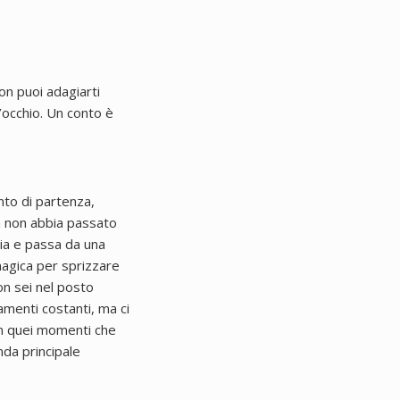
on puoi adagiarti
’occhio.
Un conto è
unto di partenza,
ta non abbia passato
bia e passa da una
magica per sprizzare
on sei nel posto
amenti costanti, ma ci
in quei momenti che
da principale