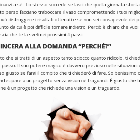
inanzi a sé.
Lo stesso succede se lasci che quella giornata storta
nto perso facciano traboccare il vaso compromettendo i tuoi migl
uò distruggere i risultati ottenuti e se non sei consapevole dei pos
nto da cui è poi difficile tornare indietro.
Perciò è chiaro che vuoi
scia che te la sveli nei prossimi 4 passi.
SINCERA ALLA DOMANDA “PERCHÉ?”
o che si tratti di un aspetto tanto sciocco quanto ridicolo, ti chie
o passo.
Il suo potere magico è davvero prezioso nelle situazioni d
so giusto se farai il compito che ti chiederò di fare.
So benissimo c
tecipare a un progetto senza vision né traguardi. È giusto che tu
ne è un progetto che richiede una vision e un traguardo.