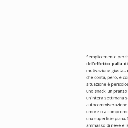
Semplicemente perché
dell’
effetto-palla-d
motivazione giusta...
che conta, però, è co
situazione è pericolo
uno snack, un pranzo 
un’intera settimana s
autocommiserazione
umore o a compromett
una superficie piana.
ammasso di neve e la 