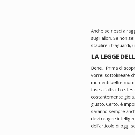
Anche se riesci a rag
sugli allori.
Se non sei
stabilire i traguardi,
LA LEGGE DEL
Bene...
Prima di scopr
vorrei sottolineare c
momenti belli e moment
fase all’altra. Lo ste
costantemente gioia, 
giusto.
Certo, è impor
saranno sempre anche
devi reagire intellig
dell’articolo di oggi