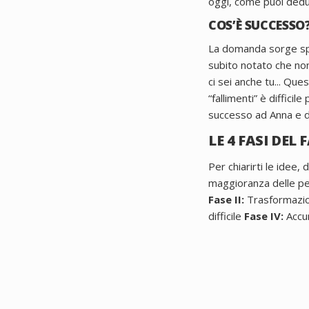
oggi, come puoi dedur
COS’È SUCCESSO
La domanda sorge s
subito notato che non 
ci sei anche tu...
Quest
“fallimenti” è difficile 
successo ad Anna e di
LE 4 FASI DE
Per chiarirti le idee,
maggioranza delle pe
Fase II:
Trasformazion
difficile
Fase IV:
Accum