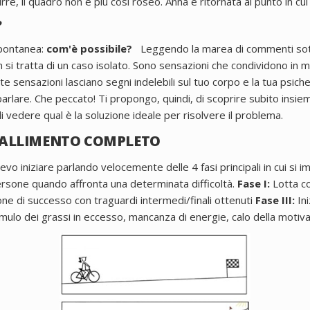
re, il quadro non è più così roseo.
Anna è ritornata al punto in cui
?
pontanea:
com'è possibile?
Leggendo la marea di commenti sott
si tratta di un caso isolato.
Sono sensazioni che condividono in mol
e sensazioni lasciano segni indelebili sul tuo corpo e la tua psich
parlare.
Che peccato!
Ti propongo, quindi, di scoprire subito insi
 vedere qual è la soluzione ideale per risolvere il problema.
L FALLIMENTO COMPLETO
 devo iniziare parlando velocemente delle 4 fasi principali in cui si 
rsone quando affronta una determinata difficoltà.
Fase I:
Lotta con
e di successo con traguardi intermedi/finali ottenuti
Fase III:
Ini
ulo dei grassi in eccesso, mancanza di energie, calo della motiv