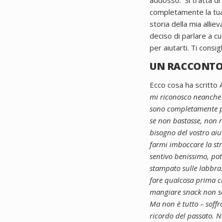
addosso.
Si tratta d
completamente la tua
storia della mia alli
deciso di parlare a c
per aiutarti.
Ti consig
UN RACCONTO
Ecco cosa ha scritto 
mi riconosco neanche 
sono completamente pri
se non bastasse, non r
bisogno del vostro aiu
farmi imboccare la str
sentivo benissimo, pot
stampato sulle labbra
fare qualcosa prima ch
mangiare snack non sani
Ma non è tutto – soff
ricordo del passato.
N