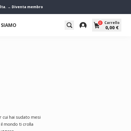
 volta. → Diventa membro
Carrello
0
 SIAMO
0,00 €
er cui hai sudato mesi
 il mondo ti crolla