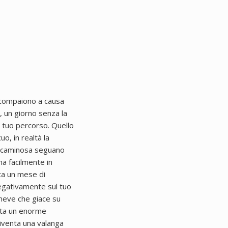
o compaiono a causa
, un giorno senza la
 tuo percorso. Quello
o, in realtà la
eccaminosa seguano
ma facilmente in
nta un mese di
negativamente sul tuo
neve che giace su
enta un enorme
diventa una valanga