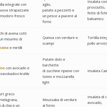
Insalata con
illa integrale con
aglio,
prosciutto,
 uova strapazzate
patate a pezzetti e
fette di fic
omodoro fresco
un pesce a piacere al
balsamico
forno
chi di avena cotti
Quinoa con verdure e
Tortilla int
un misurino di
scampi
pollo arrost
teine
e mirtilli
Patate dolci e
barchette
ino
con avocado e
di zucchine ripiene con
Insalata Ca
oavokadovi kruhki
tonno e mozzarella
light
urt greco
Insalata di 
melagrana,
Moussaka di verdure
avocado,
 di chia e un
al forno