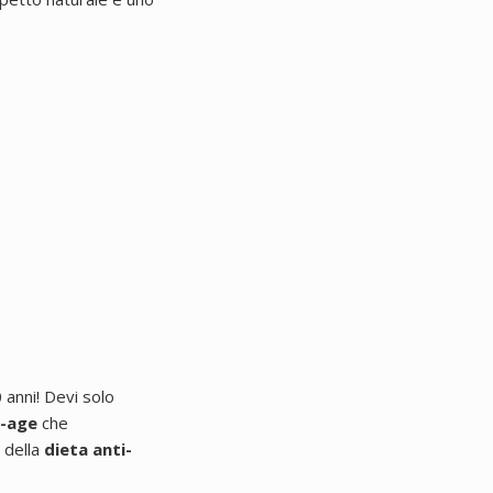
0 anni! Devi solo
i-age
che
 della
dieta anti-