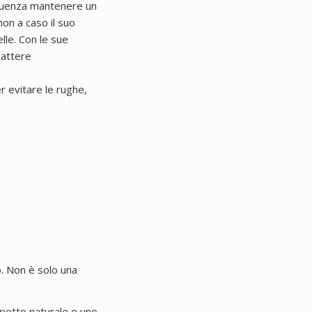
seguenza mantenere un
non a caso il suo
lle. Con le sue
battere
r evitare le rughe,
o. Non è solo una
spetto naturale e uno