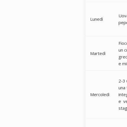
Uov
Lunedì
pep
Fioc
un c
Martedì
gre
e mir
2-3 
una 
Mercoledì
inte
e ve
sta