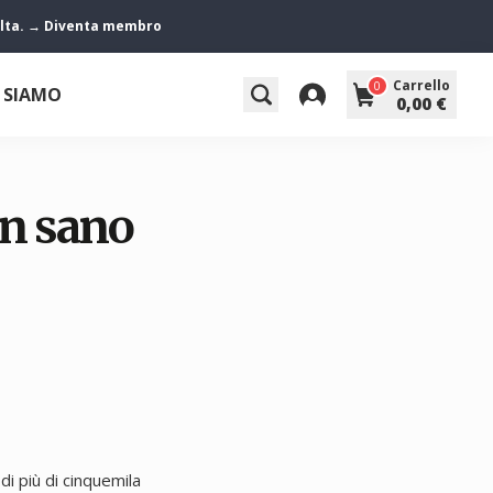
 volta. → Diventa membro
Carrello
0
 SIAMO
0,00 €
un sano
di più di cinquemila