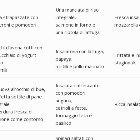
Una manciata di riso
a strapazzate con
integrale,
Fresca insa
eroni e pomodori
salmone in forno e
mozzarella 
una ciotola di lattuga
chi d’avena cotti con
Insalatona con lattuga,
ucchiaio di yogurt
Frittata e i
papaya,
co
stagionale
mirtilli e pollo marinato
tilli
Insalata rinfrescante
uova all’occhio di bue,
con pomodori,
fetta sottile di pane
anguria,
grale
Ricca insala
cetrioli a fette,
rdura fresca di
formaggio feta e
gione come contorno
basilico
Spinaci saltati con