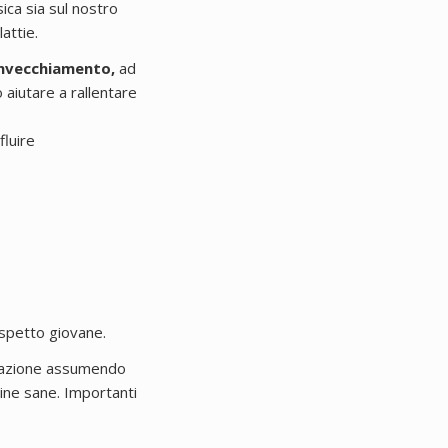
sica sia sul nostro
attie.
invecchiamento,
ad
 aiutare a rallentare
fluire
aspetto giovane.
atazione assumendo
eine sane. Importanti