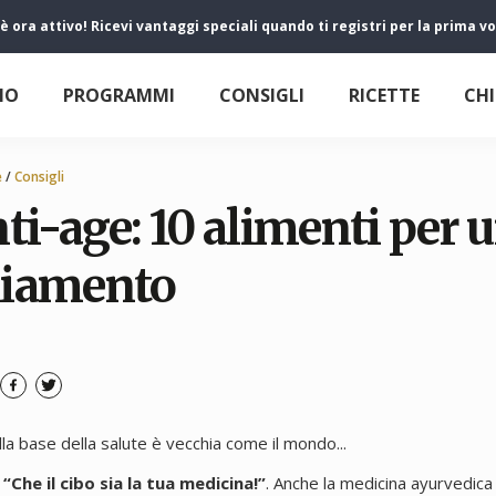
 è ora attivo! Ricevi vantaggi speciali quando ti registri per la prima
IO
PROGRAMMI
CONSIGLI
RICETTE
CHI
e
/
Consigli
nti-age: 10 alimenti per 
hiamento
 alla base della salute è vecchia come il mondo...
:
“Che il cibo sia la tua medicina!”
. Anche la medicina ayurvedica 