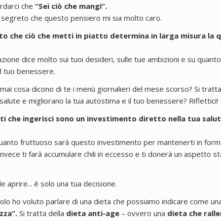
ordarci che
“Sei ciò che mangi”.
egreto che questo pensiero mi sia molto caro.
to che ciò che metti in piatto determina in larga misura la q
azione dice molto sui tuoi desideri, sulle tue ambizioni e su quant
il tuo benessere.
 mai cosa dicono di te i menù giornalieri del mese scorso? Si tratta
salute e migliorano la tua autostima e il tuo benessere? Riflettici!
ti che ingerisci sono un investimento diretto nella tua salut
uanto fruttuoso sarà questo investimento per mantenerti in form
 invece ti farà accumulare chili in eccesso e ti donerà un aspetto s
 aprire... è solo una tua decisione.
colo ho voluto parlare di una dieta che possiamo indicare come un
zza”.
Si tratta della
dieta anti-age
– ovvero una
dieta che ralle