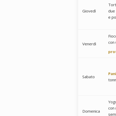
Tort
Giovedì
due
e p
Fioc
con 
Venerdì
pro
Pan
Sabato
tonn
Yog
con 
Domenica
semi