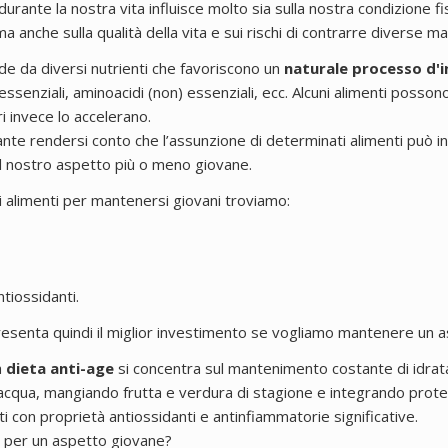
durante la nostra vita influisce molto sia sulla nostra condizione fi
 anche sulla qualità della vita e sui rischi di contrarre diverse mal
de da diversi nutrienti che favoriscono un
naturale processo d'
ssenziali, aminoacidi (non) essenziali, ecc. Alcuni alimenti possono
i invece lo accelerano.
te rendersi conto che l’assunzione di determinati alimenti può in
ul nostro aspetto più o meno giovane.
ri alimenti per mantenersi giovani troviamo:
ntiossidanti.
ppresenta quindi il miglior investimento se vogliamo mantenere un 
a
dieta anti-age
si concentra sul mantenimento costante di idr
d’acqua, mangiando frutta e verdura di stagione e integrando prot
ti con proprietà antiossidanti e antinfiammatorie significative.
 per un aspetto giovane?