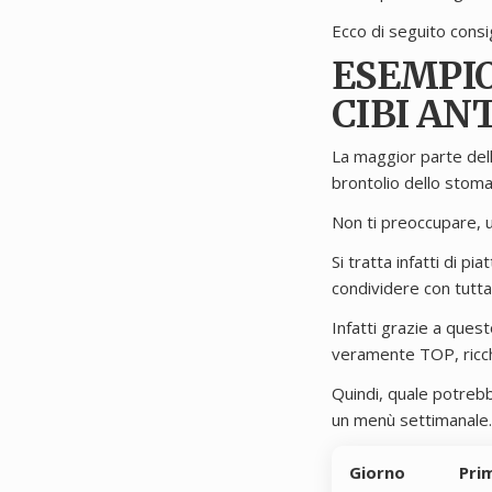
Ecco di seguito consigl
ESEMPIO
CIBI AN
La maggior parte dell
brontolio dello stoma
Non ti preoccupare, u
Si tratta infatti di pi
condividere con tutta 
Infatti grazie a ques
veramente TOP, ricchi
Quindi, quale potreb
un menù settimanale..
Giorno
Pri