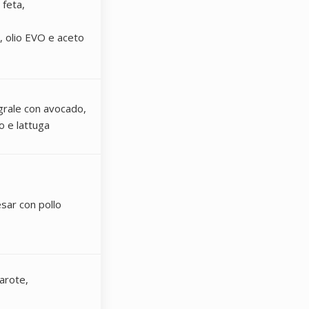
 feta,
hi, olio EVO e aceto
egrale con avocado,
o e lattuga
esar con pollo
carote,