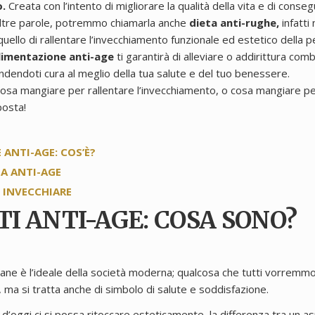
o.
Creata con l’intento di migliorare la qualità della vita e di con
altre parole, potremmo chiamarla anche
dieta anti-rughe,
infatti 
uello di rallentare l’invecchiamento funzionale ed estetico della pe
limentazione anti-age
ti garantirà di alleviare o addirittura com
ndendoti cura al meglio della tua salute e del tuo benessere.
 cosa mangiare per rallentare l’invecchiamento, o cosa mangiare pe
posta!
ANTI-AGE: COS’È?
TA ANTI-AGE
N INVECCHIARE
I ANTI-AGE: COSA SONO?
vane è l’ideale della società moderna; qualcosa che tutti vorremm
 ma si tratta anche di simbolo di salute e soddisfazione.
d’oggi ci si possa ritoccare esteticamente, la differenza tra un a