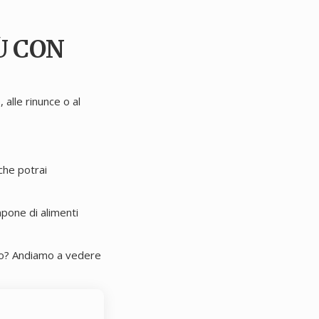
Ù CON
alle rinunce o al
 che potrai
mpone di alimenti
no? Andiamo a vedere