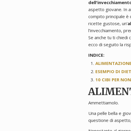
dell'invecchiament
aspetto giovane. In 
compito principale è q
ricette gustose, un’
a
l’invecchiamento, pre
Se anche tu ti chiedi
ecco di seguito la ris
INDICE:
ALIMENTAZIONE 
ESEMPIO DI DIE
10 CIBI PER NO
ALIMENT
Ammettiamolo.
Una pelle bella e gio
questione di aspetto,
Nonostante al giorno 