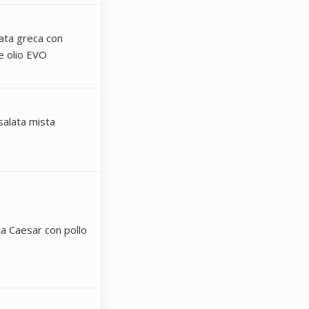
lata greca con
e olio EVO
nsalata mista
ta Caesar con pollo