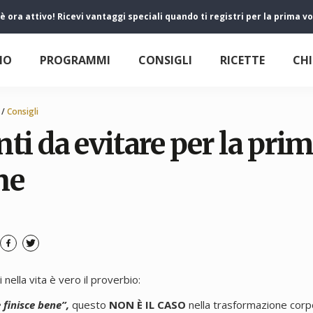
 è ora attivo! Ricevi vantaggi speciali quando ti registri per la prima
IO
PROGRAMMI
CONSIGLI
RICETTE
CHI
/
Consigli
ti da evitare per la pri
ne
 nella vita è vero il proverbio:
 finisce bene”,
questo
NON È IL CASO
nella trasformazione corp