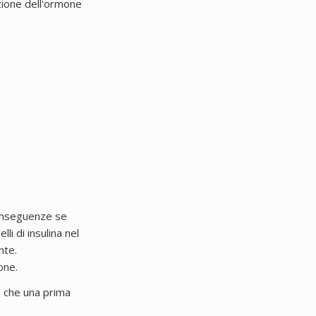
azione dell'ormone
conseguenze se
li di insulina nel
nte.
one.
a che una prima