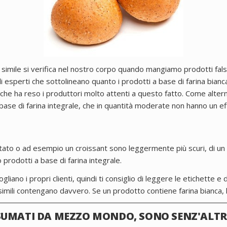
simile si verifica nel nostro corpo quando mangiamo prodotti falsi 
i esperti che sottolineano quanto i prodotti a base di farina bianc
il che ha reso i produttori molto attenti a questo fatto. Come alte
a base di farina integrale, che in quantità moderate non hanno un e
ostato o ad esempio un croissant sono leggermente più scuri, di un
 prodotti a base di farina integrale.
liano i propri clienti, quindi ti consiglio di leggere le etichette e d
simili contengano davvero. Se un prodotto contiene farina bianca, la
SUMATI DA MEZZO MONDO, SONO SENZ'ALT