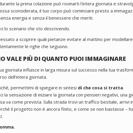
urante la prima colazione può rovinarti l'intera giornata e stravolge
ossa sconsiderata, il tuo corpo può cominciare presto a immagazz
senza energia e senza il benessere che meriti.
i lo scenario che sto descrivendo.
ressato a scoprire quali pietanze evitare al mattino per modellare
ttentamente le righe che seguono.
IO VALE PIÙ DI QUANTO PUOI IMMAGINARE
a tua giornata influisce in larga misura sul successo nella tua trasf
so dell'intera giornata.
iché, permettimi di spiegare in sintesi
di che cosa si tratta
.
 la sensazione di iniziare la giornata con pensieri negativi, una gi
 va come prevista. Sulla strada trovi un traffico bestiale, arrivi in 
rché il progetto non è ancora finito, e come se non bastasse – hai 
i.
nsomma.