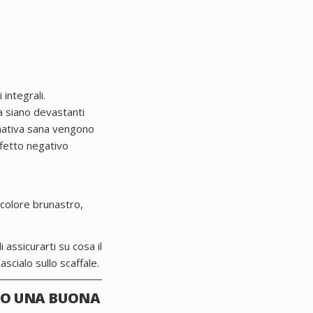
integrali.
a siano devastanti
rnativa sana vengono
ffetto negativo
 colore brunastro,
i assicurarti su cosa il
scialo sullo scaffale.
RO UNA BUONA