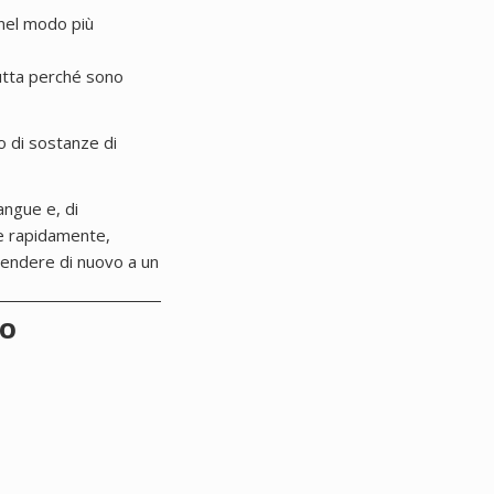
 nel modo più
rutta perché sono
o di sostanze di
angue e, di
are rapidamente,
scendere di nuovo a un
NO