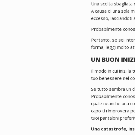
Una scelta sbagliata d
A causa di una sola m
eccesso, lasciandoti 
Probabilmente conosc
Pertanto, se sei inte
forma, leggi molto a
UN BUON INIZ
Il modo in cui inizi l
tuo benessere nel cor
Se tutto sembra un cl
Probabilmente conosci
quale neanche una cosa
capo ti rimprovera pe
tuoi pantaloni preferit
Una catastrofe, i