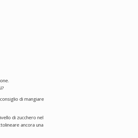
sone.
ì?
 sconsiglio di mangiare
ivello di zucchero nel
tolineare ancora una