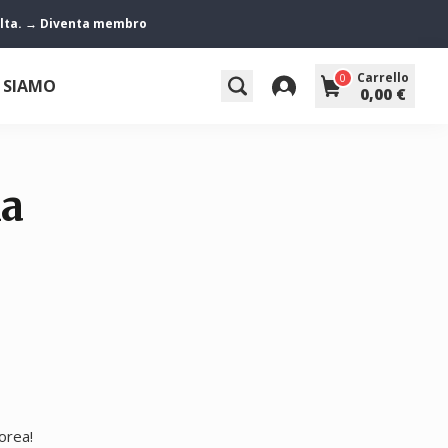
 volta. → Diventa membro
Carrello
0
 SIAMO
0,00 €
ma
orea!