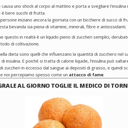
e causa uno shock al corpo al mattino e porta a svegliare l'insulina
 è bere succhi di frutta.
ersone iniziano ancora la giornata con un bicchiere di succo di f
sta bevanda sia piena di vitamine, minerali, fibre e antiossidanti.
e questo in realtà è un liquido pieno di zuccheri semplici, derubat
todo di coltivazione.
nella dieta sono quelli che influenzano la quantità di zucchero nel s
 di insulina. E poiché si tratta di calorie liquide, l'insulina può salt
i zuccheri in eccesso dal sangue ai depositi di grasso, e quindi 
 che noi percepiamo spesso come un
attacco di fame
.
EGRALE AL GIORNO TOGLIE IL MEDICO DI TOR