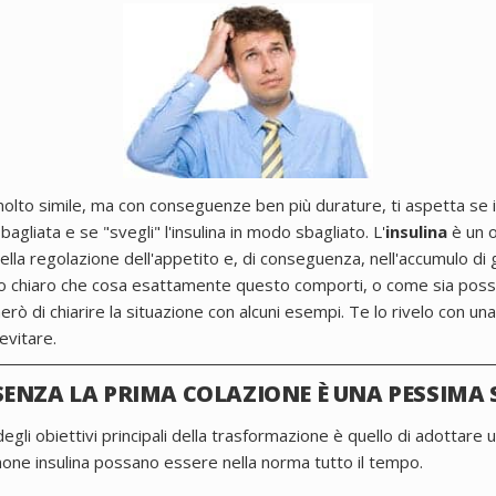
olto simile, ma con conseguenze ben più durature, ti aspetta se in
agliata e se "svegli" l'insulina in modo sbagliato. L'
insulina
è un 
lla regolazione dell'appetito e, di conseguenza, nell'accumulo di 
o chiaro che cosa esattamente questo comporti, o come sia possibi
erò di chiarire la situazione con alcuni esempi. Te lo rivelo con una
evitare.
ENZA LA PRIMA COLAZIONE È UNA PESSIMA 
li obiettivi principali della trasformazione è quello di adottare un
'ormone insulina possano essere nella norma tutto il tempo.