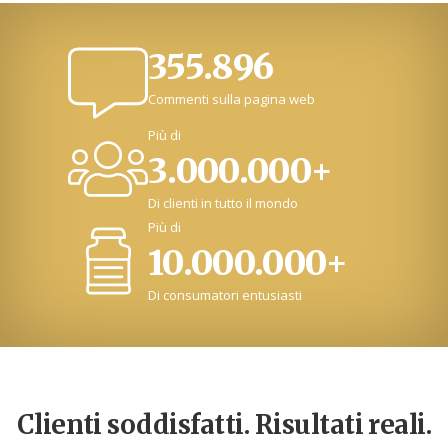
355.896
Commenti sulla pagina web
Più di
3.000.000+
Di clienti in tutto il mondo
Più di
10.000.000+
Di consumatori entusiasti
Clienti soddisfatti. Risultati reali.