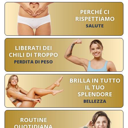
PERCHÉ CI
RISPETTIAMO
SALUTE
LIBERATI DEI
CHILI DI TROPPO
PERDITA DI PESO
BRILLA IN TUTTO
IL TUO
SPLENDORE
BELLEZZA
ROUTINE
QUOTIDIANA